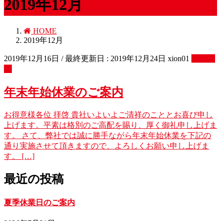
2019年12月
HOME
2019年12月
2019年12月16日
/ 最終更新日 :
2019年12月24日
xion01
最新情
報
年末年始休業のご案内
お得意様各位 拝啓 貴社いよいよご清祥のこととお喜び申し
上げます。平素は格別のご高配を賜り、厚く御礼申し上げま
す。 さて、弊社では誠に勝手ながら年末年始休業を下記の
通り実施させて頂きますので、よろしくお願い申し上げま
す。 […]
最近の投稿
夏季休業日のご案内