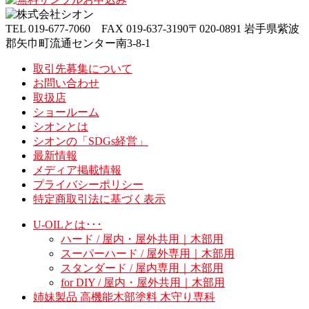
TEL
019-677-7060
FAX
019-637-3190
〒020-0891 岩手県紫波
郡矢巾町流通センター南3-8-1
取引先募集について
お問い合わせ
取扱店
ショールーム
シオンとは
シオンの「SDGs経営」
最新情報
メディア掲載情報
プライバシーポリシー
特定商取引法に基づく表示
U-OILとは･･･
ハード / 屋内・屋外共用｜木部用
スーパーハード / 屋外専用｜木部用
スタンダード / 屋内専用｜木部用
for DIY / 屋内・屋外共用｜木部用
姉妹製品 高機能木部塗料 木守り専科