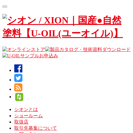
Toggle
navigation
シオンとは
ショールーム
取扱店
取引先募集について