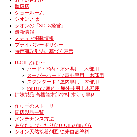
取扱店
ショールーム
シオンとは
シオンの「SDGs経営」
最新情報
メディア掲載情報
プライバシーポリシー
特定商取引法に基づく表示
U-OILとは･･･
ハード / 屋内・屋外共用｜木部用
スーパーハード / 屋外専用｜木部用
スタンダード / 屋内専用｜木部用
for DIY / 屋内・屋外共用｜木部用
姉妹製品 高機能木部塗料 木守り専科
作り手のストーリー
周辺製品一覧
メンテナンス方法
あなたにぴったりなU-OILの選び方
シオン天然接着剤匠 従来自然塗料