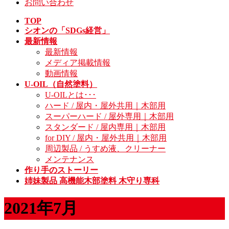
お問い合わせ
TOP
シオンの「SDGs経営」
最新情報
最新情報
メディア掲載情報
動画情報
U-OIL（自然塗料）
U-OILとは･･･
ハード / 屋内・屋外共用｜木部用
スーパーハード / 屋外専用｜木部用
スタンダード / 屋内専用｜木部用
for DIY / 屋内・屋外共用｜木部用
周辺製品 / うすめ液、クリーナー
メンテナンス
作り手のストーリー
姉妹製品 高機能木部塗料 木守り専科
2021年7月