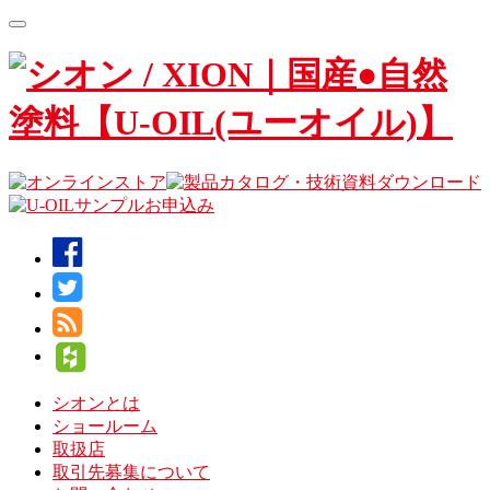
Toggle
navigation
シオンとは
ショールーム
取扱店
取引先募集について