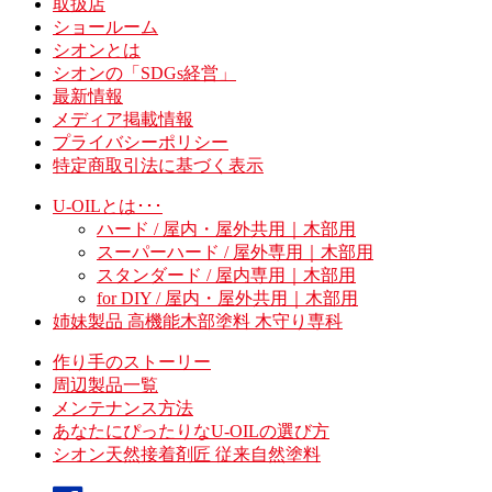
取扱店
ショールーム
シオンとは
シオンの「SDGs経営」
最新情報
メディア掲載情報
プライバシーポリシー
特定商取引法に基づく表示
U-OILとは･･･
ハード / 屋内・屋外共用｜木部用
スーパーハード / 屋外専用｜木部用
スタンダード / 屋内専用｜木部用
for DIY / 屋内・屋外共用｜木部用
姉妹製品 高機能木部塗料 木守り専科
作り手のストーリー
周辺製品一覧
メンテナンス方法
あなたにぴったりなU-OILの選び方
シオン天然接着剤匠 従来自然塗料