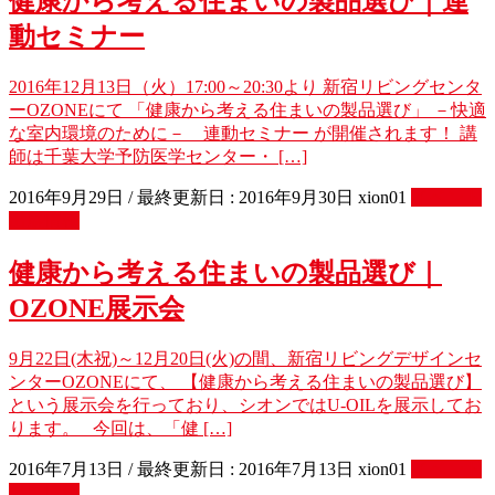
健康から考える住まいの製品選び｜連
動セミナー
2016年12月13日（火）17:00～20:30より 新宿リビングセンタ
ーOZONEにて 「健康から考える住まいの製品選び」 －快適
な室内環境のために－ 連動セミナー が開催されます！ 講
師は千葉大学予防医学センター・ […]
2016年9月29日
/ 最終更新日 :
2016年9月30日
xion01
イベント
出展情報
健康から考える住まいの製品選び｜
OZONE展示会
9月22日(木祝)～12月20日(火)の間、新宿リビングデザインセ
ンターOZONEにて、 【健康から考える住まいの製品選び】
という展示会を行っており、シオンではU-OILを展示してお
ります。 今回は、「健 […]
2016年7月13日
/ 最終更新日 :
2016年7月13日
xion01
イベント
出展情報