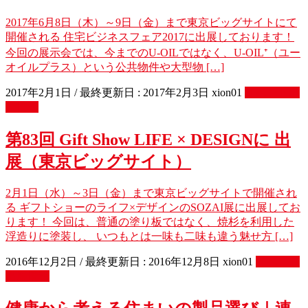
2017年6月8日（木）～9日（金）まで東京ビッグサイトにて
開催される 住宅ビジネスフェア2017に出展しております！
今回の展示会では、今までのU-OILではなく、U-OIL⁺（ユー
オイルプラス）という公共物件や大型物 […]
2017年2月1日
/ 最終更新日 :
2017年2月3日
xion01
イベント出
展情報
第83回 Gift Show LIFE × DESIGNに 出
展（東京ビッグサイト）
2月1日（水）～3日（金）まで東京ビッグサイトで開催され
る ギフトショーのライフ×デザインのSOZAI展に出展してお
ります！ 今回は、普通の塗り板ではなく、焼杉を利用した
浮造りに塗装し、 いつもとは一味も二味も違う魅せ方 […]
2016年12月2日
/ 最終更新日 :
2016年12月8日
xion01
イベント
出展情報