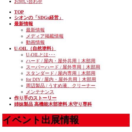
お問い合わせ
TOP
シオンの「SDGs経営」
最新情報
最新情報
メディア掲載情報
動画情報
U-OIL（自然塗料）
U-OILとは･･･
ハード / 屋内・屋外共用｜木部用
スーパーハード / 屋外専用｜木部用
スタンダード / 屋内専用｜木部用
for DIY / 屋内・屋外共用｜木部用
周辺製品 / うすめ液、クリーナー
メンテナンス
作り手のストーリー
姉妹製品 高機能木部塗料 木守り専科
イベント出展情報