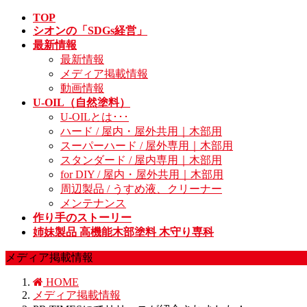
TOP
シオンの「SDGs経営」
最新情報
最新情報
メディア掲載情報
動画情報
U-OIL（自然塗料）
U-OILとは･･･
ハード / 屋内・屋外共用｜木部用
スーパーハード / 屋外専用｜木部用
スタンダード / 屋内専用｜木部用
for DIY / 屋内・屋外共用｜木部用
周辺製品 / うすめ液、クリーナー
メンテナンス
作り手のストーリー
姉妹製品 高機能木部塗料 木守り専科
メディア掲載情報
HOME
メディア掲載情報